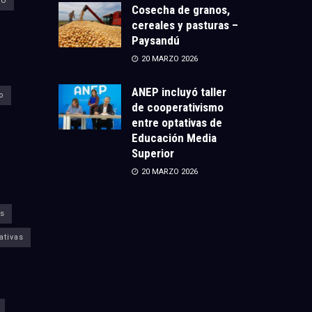
CU
Cosecha de granos,
cereales y pasturas –
Paysandú
20 MARZO 2026
ANEP incluyó taller
o
de cooperativismo
entre optativas de
Educación Media
Superior
20 MARZO 2026
s
ativas