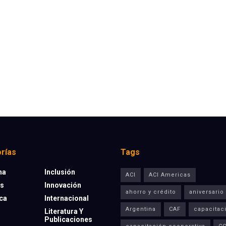
rías
Tags
na
Inclusión
ACI
ACI Americas
os
Innovación
ahorro y crédito
aniversario
eca
Internacional
Argentina
CAF
capacitac
Literatura Y
Publicaciones