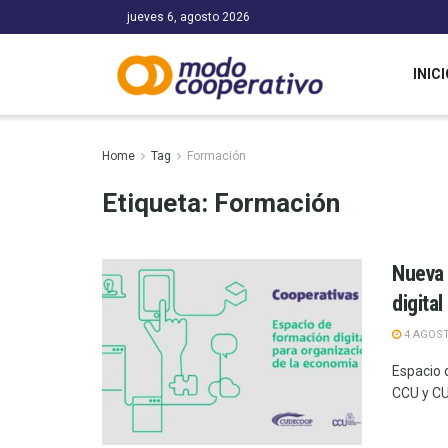
jueves 6, agosto 2026
INICI
Home
Tag
Formación
Etiqueta:
Formación
Nueva 
digita
4 AGOST
Espacio 
CCU y CU