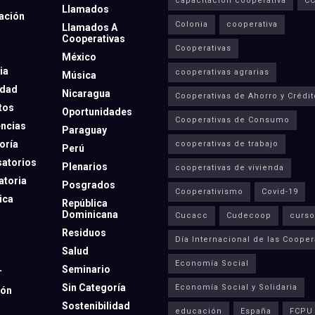
capacitación cooperativa
C
Llamados
ación
Colonia
cooperativa
Llamados A
Cooperativas
Cooperativas
México
ia
cooperativas agrarias
Música
dad
Nicaragua
Cooperativas de Ahorro y Crédit
tos
Oportunidades
Cooperativas de Consumo
ncias
Paraguay
oría
cooperativas de trabajo
Perú
atorios
Plenarios
cooperativas de vivienda
toria
Posgrados
Cooperativismo
Covid-19
ica
República
Dominicana
Cucacc
Cudecoop
curso
Residuos
Día Internacional de las Cooper
Salud
Economía Social
Seminario
r
Sin Categoría
Economía Social y Solidaria
ión
Sostenibilidad
educación
España
FCPU