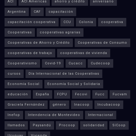
ACI
ACI Americas
ahorro y crédito
aniversario
Argentina
CAF
capacitación
capacitación cooperativa
CCU
Colonia
cooperativa
Cooperativas
cooperativas agrarias
Cooperativas de Ahorro y Crédito
Cooperativas de Consumo
cooperativas de trabajo
cooperativas de vivienda
Cooperativismo
Covid-19
Cucacc
Cudecoop
cursos
Día Internacional de las Cooperativas
Economía Social
Economía Social y Solidaria
educación
España
FCPU
Fecovi
Fucc
Fucvam
Graciela Fernández
género
Inacoop
Incubacoop
Inefop
Intendencia de Montevideo
Internacional
llamados
Paysandú
Procoop
solidaridad
SíCoop
Uruguay
Vivienda