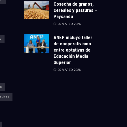
CU
Cosecha de granos,
cereales y pasturas –
Paysandú
20 MARZO 2026
ANEP incluyó taller
o
de cooperativismo
entre optativas de
Educación Media
Superior
20 MARZO 2026
s
ativas