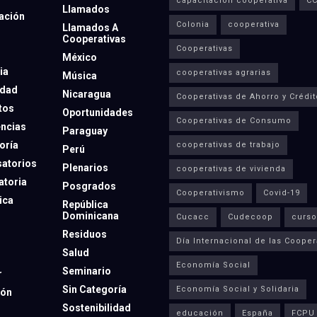
capacitación cooperativa
C
Llamados
ación
Colonia
cooperativa
Llamados A
Cooperativas
Cooperativas
México
ia
cooperativas agrarias
Música
dad
Nicaragua
Cooperativas de Ahorro y Crédit
tos
Oportunidades
Cooperativas de Consumo
ncias
Paraguay
oría
cooperativas de trabajo
Perú
atorios
Plenarios
cooperativas de vivienda
toria
Posgrados
Cooperativismo
Covid-19
ica
República
Dominicana
Cucacc
Cudecoop
curso
Residuos
Día Internacional de las Cooper
Salud
Economía Social
Seminario
r
Sin Categoría
Economía Social y Solidaria
ión
Sostenibilidad
educación
España
FCPU