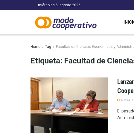
miércoles 5, agosto 2026
INICI
Home
Tag
Facultad de Ciencias Económicas y Administr
Etiqueta:
Facultad de Cienci
Lanzam
Cooper
4 MAYO 
El pasad
Administr