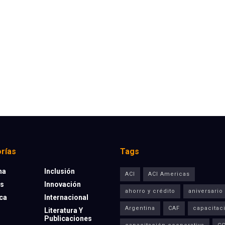
rías
Tags
na
Inclusión
ACI
ACI Americas
os
Innovación
ahorro y crédito
aniversario
eca
Internacional
Argentina
CAF
capacitac
Literatura Y
Publicaciones