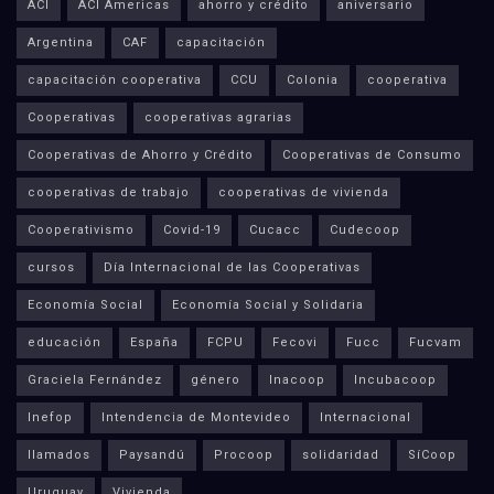
ACI
ACI Americas
ahorro y crédito
aniversario
Argentina
CAF
capacitación
capacitación cooperativa
CCU
Colonia
cooperativa
Cooperativas
cooperativas agrarias
Cooperativas de Ahorro y Crédito
Cooperativas de Consumo
cooperativas de trabajo
cooperativas de vivienda
Cooperativismo
Covid-19
Cucacc
Cudecoop
cursos
Día Internacional de las Cooperativas
Economía Social
Economía Social y Solidaria
educación
España
FCPU
Fecovi
Fucc
Fucvam
Graciela Fernández
género
Inacoop
Incubacoop
Inefop
Intendencia de Montevideo
Internacional
llamados
Paysandú
Procoop
solidaridad
SíCoop
Uruguay
Vivienda