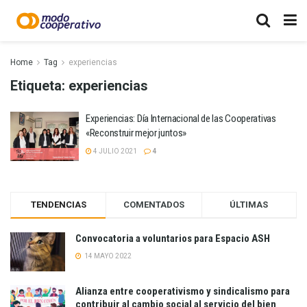
Home
Tag
experiencias
Etiqueta:
experiencias
Experiencias: Día Internacional de las Cooperativas
«Reconstruir mejor juntos»
4 JULIO 2021
4
TENDENCIAS
COMENTADOS
ÚLTIMAS
Convocatoria a voluntarios para Espacio ASH
14 MAYO 2022
Alianza entre cooperativismo y sindicalismo para
contribuir al cambio social al servicio del bien