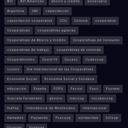
ACI
ACI Americas
ahorro y crédito
aniversario
Argentina
CAF
capacitación
capacitación cooperativa
CCU
Colonia
cooperativa
Cooperativas
cooperativas agrarias
Cooperativas de Ahorro y Crédito
Cooperativas de Consumo
cooperativas de trabajo
cooperativas de vivienda
Cooperativismo
Covid-19
Cucacc
Cudecoop
cursos
Día Internacional de las Cooperativas
Economía Social
Economía Social y Solidaria
educación
España
FCPU
Fecovi
Fucc
Fucvam
Graciela Fernández
género
Inacoop
Incubacoop
Inefop
Intendencia de Montevideo
Internacional
llamados
Paysandú
Procoop
solidaridad
SíCoop
Uruguay
Vivienda