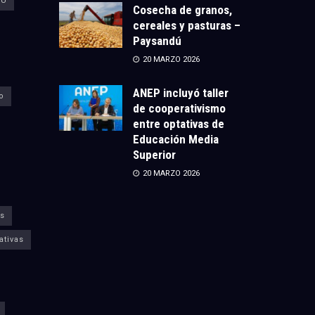
CU
Cosecha de granos,
cereales y pasturas –
Paysandú
20 MARZO 2026
ANEP incluyó taller
o
de cooperativismo
entre optativas de
Educación Media
Superior
20 MARZO 2026
s
ativas