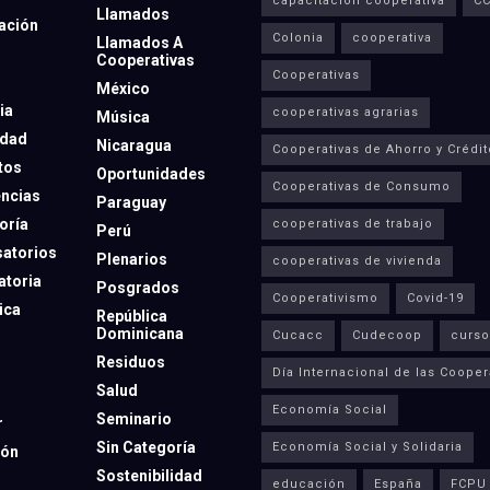
capacitación cooperativa
C
Llamados
ación
Colonia
cooperativa
Llamados A
Cooperativas
Cooperativas
México
ia
cooperativas agrarias
Música
dad
Nicaragua
Cooperativas de Ahorro y Crédit
tos
Oportunidades
Cooperativas de Consumo
ncias
Paraguay
oría
cooperativas de trabajo
Perú
atorios
Plenarios
cooperativas de vivienda
toria
Posgrados
Cooperativismo
Covid-19
ica
República
Dominicana
Cucacc
Cudecoop
curso
Residuos
Día Internacional de las Cooper
Salud
Economía Social
Seminario
r
Sin Categoría
Economía Social y Solidaria
ión
Sostenibilidad
educación
España
FCPU