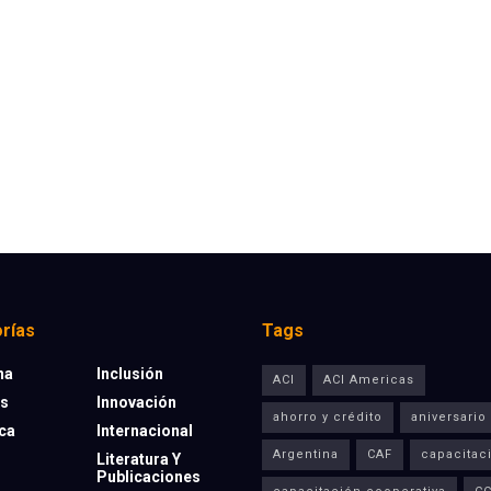
rías
Tags
na
Inclusión
ACI
ACI Americas
os
Innovación
ahorro y crédito
aniversario
eca
Internacional
Argentina
CAF
capacitac
Literatura Y
Publicaciones