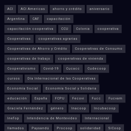
ACI
ACI Americas
ahorro y crédito
aniversario
Argentina
CAF
capacitación
capacitación cooperativa
CCU
Colonia
cooperativa
Cooperativas
cooperativas agrarias
Cooperativas de Ahorro y Crédito
Cooperativas de Consumo
cooperativas de trabajo
cooperativas de vivienda
Cooperativismo
Covid-19
Cucacc
Cudecoop
cursos
Día Internacional de las Cooperativas
Economía Social
Economía Social y Solidaria
educación
España
FCPU
Fecovi
Fucc
Fucvam
Graciela Fernández
género
Inacoop
Incubacoop
Inefop
Intendencia de Montevideo
Internacional
llamados
Paysandú
Procoop
solidaridad
SíCoop