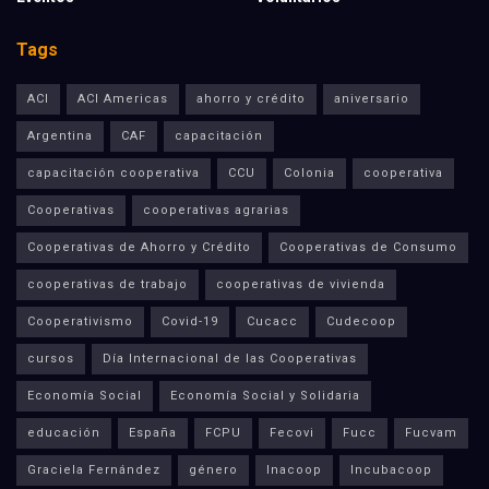
Tags
ACI
ACI Americas
ahorro y crédito
aniversario
Argentina
CAF
capacitación
capacitación cooperativa
CCU
Colonia
cooperativa
Cooperativas
cooperativas agrarias
Cooperativas de Ahorro y Crédito
Cooperativas de Consumo
cooperativas de trabajo
cooperativas de vivienda
Cooperativismo
Covid-19
Cucacc
Cudecoop
cursos
Día Internacional de las Cooperativas
Economía Social
Economía Social y Solidaria
educación
España
FCPU
Fecovi
Fucc
Fucvam
Graciela Fernández
género
Inacoop
Incubacoop