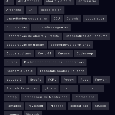
ACI
ACI Americas
ahorro y crédito
aniversario
Argentina
CAF
capacitación
capacitación cooperativa
CCU
Colonia
cooperativa
Cooperativas
cooperativas agrarias
Cooperativas de Ahorro y Crédito
Cooperativas de Consumo
cooperativas de trabajo
cooperativas de vivienda
Cooperativismo
Covid-19
Cucacc
Cudecoop
cursos
Día Internacional de las Cooperativas
Economía Social
Economía Social y Solidaria
educación
España
FCPU
Fecovi
Fucc
Fucvam
Graciela Fernández
género
Inacoop
Incubacoop
Inefop
Intendencia de Montevideo
Internacional
llamados
Paysandú
Procoop
solidaridad
SíCoop
Uruguay
Vivienda