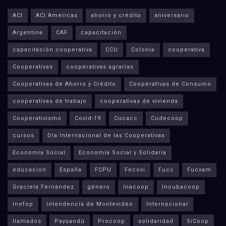
ACI
ACI Americas
ahorro y crédito
aniversario
Argentina
CAF
capacitación
capacitación cooperativa
CCU
Colonia
cooperativa
Cooperativas
cooperativas agrarias
Cooperativas de Ahorro y Crédito
Cooperativas de Consumo
cooperativas de trabajo
cooperativas de vivienda
Cooperativismo
Covid-19
Cucacc
Cudecoop
cursos
Día Internacional de las Cooperativas
Economía Social
Economía Social y Solidaria
educación
España
FCPU
Fecovi
Fucc
Fucvam
Graciela Fernández
género
Inacoop
Incubacoop
Inefop
Intendencia de Montevideo
Internacional
llamados
Paysandú
Procoop
solidaridad
SíCoop