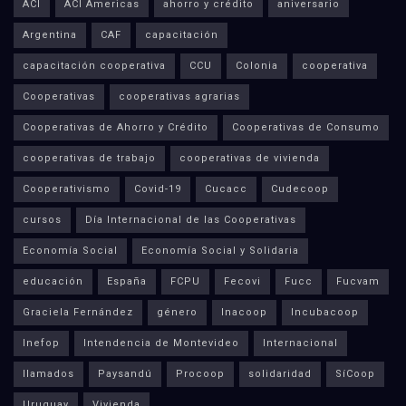
ACI
ACI Americas
ahorro y crédito
aniversario
Argentina
CAF
capacitación
capacitación cooperativa
CCU
Colonia
cooperativa
Cooperativas
cooperativas agrarias
Cooperativas de Ahorro y Crédito
Cooperativas de Consumo
cooperativas de trabajo
cooperativas de vivienda
Cooperativismo
Covid-19
Cucacc
Cudecoop
cursos
Día Internacional de las Cooperativas
Economía Social
Economía Social y Solidaria
educación
España
FCPU
Fecovi
Fucc
Fucvam
Graciela Fernández
género
Inacoop
Incubacoop
Inefop
Intendencia de Montevideo
Internacional
llamados
Paysandú
Procoop
solidaridad
SíCoop
Uruguay
Vivienda