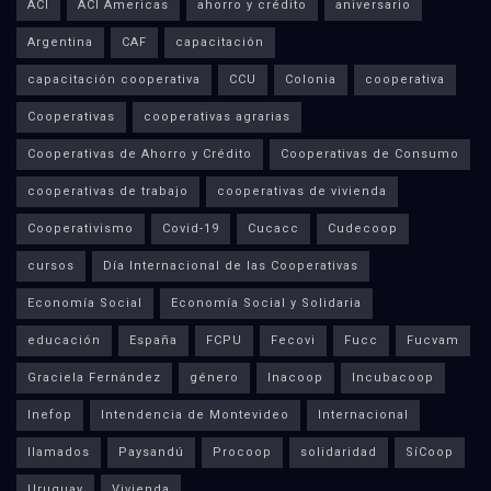
ACI
ACI Americas
ahorro y crédito
aniversario
Argentina
CAF
capacitación
capacitación cooperativa
CCU
Colonia
cooperativa
Cooperativas
cooperativas agrarias
Cooperativas de Ahorro y Crédito
Cooperativas de Consumo
cooperativas de trabajo
cooperativas de vivienda
Cooperativismo
Covid-19
Cucacc
Cudecoop
cursos
Día Internacional de las Cooperativas
Economía Social
Economía Social y Solidaria
educación
España
FCPU
Fecovi
Fucc
Fucvam
Graciela Fernández
género
Inacoop
Incubacoop
Inefop
Intendencia de Montevideo
Internacional
llamados
Paysandú
Procoop
solidaridad
SíCoop
Uruguay
Vivienda