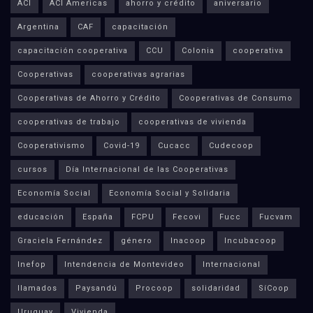
ACI
ACI Americas
ahorro y crédito
aniversario
Argentina
CAF
capacitación
capacitación cooperativa
CCU
Colonia
cooperativa
Cooperativas
cooperativas agrarias
Cooperativas de Ahorro y Crédito
Cooperativas de Consumo
cooperativas de trabajo
cooperativas de vivienda
Cooperativismo
Covid-19
Cucacc
Cudecoop
cursos
Día Internacional de las Cooperativas
Economía Social
Economía Social y Solidaria
educación
España
FCPU
Fecovi
Fucc
Fucvam
Graciela Fernández
género
Inacoop
Incubacoop
Inefop
Intendencia de Montevideo
Internacional
llamados
Paysandú
Procoop
solidaridad
SíCoop
Uruguay
Vivienda