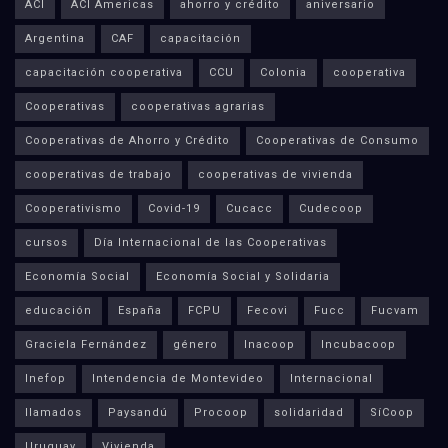
ACI
ACI Americas
ahorro y crédito
aniversario
Argentina
CAF
capacitación
capacitación cooperativa
CCU
Colonia
cooperativa
Cooperativas
cooperativas agrarias
Cooperativas de Ahorro y Crédito
Cooperativas de Consumo
cooperativas de trabajo
cooperativas de vivienda
Cooperativismo
Covid-19
Cucacc
Cudecoop
cursos
Día Internacional de las Cooperativas
Economía Social
Economía Social y Solidaria
educación
España
FCPU
Fecovi
Fucc
Fucvam
Graciela Fernández
género
Inacoop
Incubacoop
Inefop
Intendencia de Montevideo
Internacional
llamados
Paysandú
Procoop
solidaridad
SíCoop
Uruguay
Vivienda