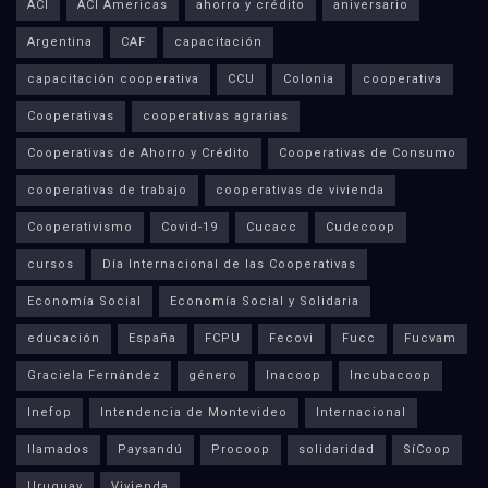
ACI
ACI Americas
ahorro y crédito
aniversario
Argentina
CAF
capacitación
capacitación cooperativa
CCU
Colonia
cooperativa
Cooperativas
cooperativas agrarias
Cooperativas de Ahorro y Crédito
Cooperativas de Consumo
cooperativas de trabajo
cooperativas de vivienda
Cooperativismo
Covid-19
Cucacc
Cudecoop
cursos
Día Internacional de las Cooperativas
Economía Social
Economía Social y Solidaria
educación
España
FCPU
Fecovi
Fucc
Fucvam
Graciela Fernández
género
Inacoop
Incubacoop
Inefop
Intendencia de Montevideo
Internacional
llamados
Paysandú
Procoop
solidaridad
SíCoop
Uruguay
Vivienda