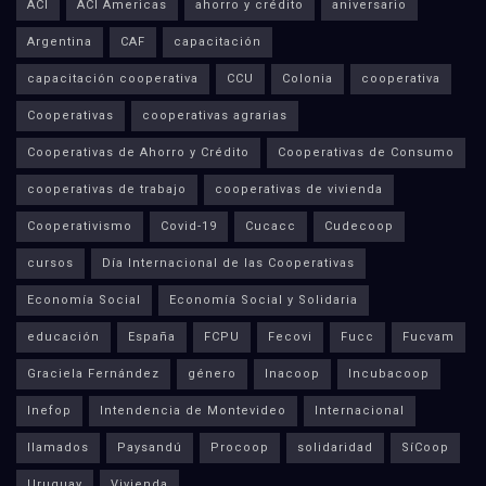
ACI
ACI Americas
ahorro y crédito
aniversario
Argentina
CAF
capacitación
capacitación cooperativa
CCU
Colonia
cooperativa
Cooperativas
cooperativas agrarias
Cooperativas de Ahorro y Crédito
Cooperativas de Consumo
cooperativas de trabajo
cooperativas de vivienda
Cooperativismo
Covid-19
Cucacc
Cudecoop
cursos
Día Internacional de las Cooperativas
Economía Social
Economía Social y Solidaria
educación
España
FCPU
Fecovi
Fucc
Fucvam
Graciela Fernández
género
Inacoop
Incubacoop
Inefop
Intendencia de Montevideo
Internacional
llamados
Paysandú
Procoop
solidaridad
SíCoop
Uruguay
Vivienda