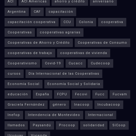
ACI
ACI Americas
ahorro y crédito
aniversario
Argentina
CAF
capacitación
capacitación cooperativa
CCU
Colonia
cooperativa
Cooperativas
cooperativas agrarias
Cooperativas de Ahorro y Crédito
Cooperativas de Consumo
cooperativas de trabajo
cooperativas de vivienda
Cooperativismo
Covid-19
Cucacc
Cudecoop
cursos
Día Internacional de las Cooperativas
Economía Social
Economía Social y Solidaria
educación
España
FCPU
Fecovi
Fucc
Fucvam
Graciela Fernández
género
Inacoop
Incubacoop
Inefop
Intendencia de Montevideo
Internacional
llamados
Paysandú
Procoop
solidaridad
SíCoop
Uruguay
Vivienda