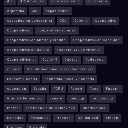
ACI
ACI Americas
ahorro y crédito
aniversario
Argentina
CAF
capacitación
capacitación cooperativa
CCU
Colonia
cooperativa
Cooperativas
cooperativas agrarias
Cooperativas de Ahorro y Crédito
Cooperativas de Consumo
cooperativas de trabajo
cooperativas de vivienda
Cooperativismo
Covid-19
Cucacc
Cudecoop
cursos
Día Internacional de las Cooperativas
Economía Social
Economía Social y Solidaria
educación
España
FCPU
Fecovi
Fucc
Fucvam
Graciela Fernández
género
Inacoop
Incubacoop
Inefop
Intendencia de Montevideo
Internacional
llamados
Paysandú
Procoop
solidaridad
SíCoop
Uruguay
Vivienda