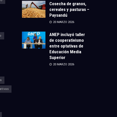
CU
Cosecha de granos,
cereales y pasturas –
Paysandú
20 MARZO 2026
ANEP incluyó taller
o
de cooperativismo
entre optativas de
Educación Media
Superior
20 MARZO 2026
s
ativas