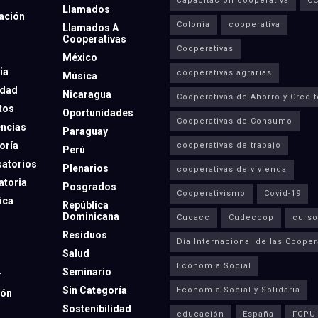
capacitación cooperativa
C
Llamados
ación
Colonia
cooperativa
Llamados A
Cooperativas
Cooperativas
México
ia
cooperativas agrarias
Música
dad
Nicaragua
Cooperativas de Ahorro y Crédit
tos
Oportunidades
Cooperativas de Consumo
ncias
Paraguay
oría
cooperativas de trabajo
Perú
atorios
Plenarios
cooperativas de vivienda
toria
Posgrados
Cooperativismo
Covid-19
ica
República
Dominicana
Cucacc
Cudecoop
curso
Residuos
Día Internacional de las Cooper
Salud
Economía Social
Seminario
r
Sin Categoría
Economía Social y Solidaria
ión
Sostenibilidad
educación
España
FCPU