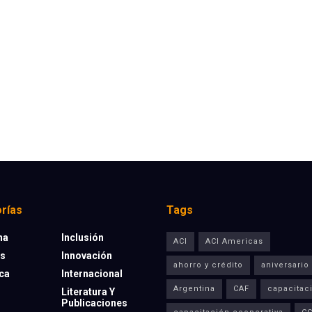
rías
Tags
na
Inclusión
ACI
ACI Americas
os
Innovación
ahorro y crédito
aniversario
eca
Internacional
Argentina
CAF
capacitac
Literatura Y
Publicaciones