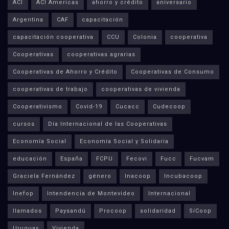
ACI
ACI Americas
ahorro y crédito
aniversario
Argentina
CAF
capacitación
capacitación cooperativa
CCU
Colonia
cooperativa
Cooperativas
cooperativas agrarias
Cooperativas de Ahorro y Crédito
Cooperativas de Consumo
cooperativas de trabajo
cooperativas de vivienda
Cooperativismo
Covid-19
Cucacc
Cudecoop
cursos
Día Internacional de las Cooperativas
Economía Social
Economía Social y Solidaria
educación
España
FCPU
Fecovi
Fucc
Fucvam
Graciela Fernández
género
Inacoop
Incubacoop
Inefop
Intendencia de Montevideo
Internacional
llamados
Paysandú
Procoop
solidaridad
SíCoop
Uruguay
Vivienda