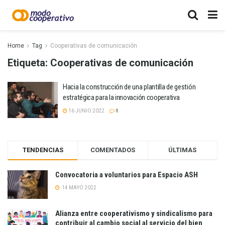
Home
Tag
Cooperativas de comunicación
Etiqueta:
Cooperativas de comunicación
Hacia la construcción de una plantilla de gestión
estratégica para la innovación cooperativa
16 JUNIO 2022
8
TENDENCIAS
COMENTADOS
ÚLTIMAS
Convocatoria a voluntarios para Espacio ASH
14 MAYO 2022
Alianza entre cooperativismo y sindicalismo para
contribuir al cambio social al servicio del bien