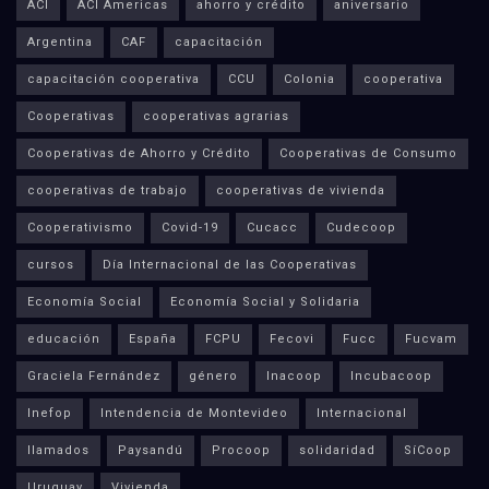
ACI
ACI Americas
ahorro y crédito
aniversario
Argentina
CAF
capacitación
capacitación cooperativa
CCU
Colonia
cooperativa
Cooperativas
cooperativas agrarias
Cooperativas de Ahorro y Crédito
Cooperativas de Consumo
cooperativas de trabajo
cooperativas de vivienda
Cooperativismo
Covid-19
Cucacc
Cudecoop
cursos
Día Internacional de las Cooperativas
Economía Social
Economía Social y Solidaria
educación
España
FCPU
Fecovi
Fucc
Fucvam
Graciela Fernández
género
Inacoop
Incubacoop
Inefop
Intendencia de Montevideo
Internacional
llamados
Paysandú
Procoop
solidaridad
SíCoop
Uruguay
Vivienda