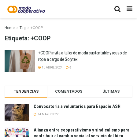
Home
Tag
+COOP
Etiqueta:
+COOP
+COOP invita a taller de moda sustentable y reuso de
ropa a cargo de Solytex
10 ABRIL 2024
0
TENDENCIAS
COMENTADOS
ÚLTIMAS
Convocatoria a voluntarios para Espacio ASH
14 MAYO 2022
Alianza entre cooperativismo y sindicalismo para
contribuir al cambio social al servicio del bien