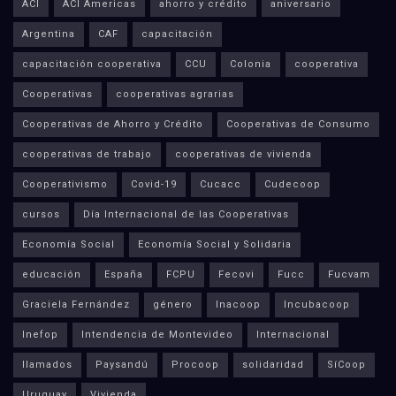
ACI
ACI Americas
ahorro y crédito
aniversario
Argentina
CAF
capacitación
capacitación cooperativa
CCU
Colonia
cooperativa
Cooperativas
cooperativas agrarias
Cooperativas de Ahorro y Crédito
Cooperativas de Consumo
cooperativas de trabajo
cooperativas de vivienda
Cooperativismo
Covid-19
Cucacc
Cudecoop
cursos
Día Internacional de las Cooperativas
Economía Social
Economía Social y Solidaria
educación
España
FCPU
Fecovi
Fucc
Fucvam
Graciela Fernández
género
Inacoop
Incubacoop
Inefop
Intendencia de Montevideo
Internacional
llamados
Paysandú
Procoop
solidaridad
SíCoop
Uruguay
Vivienda