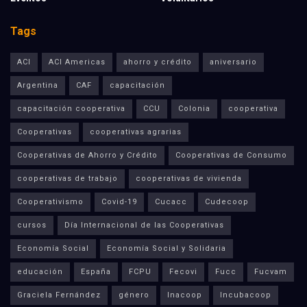
Tags
ACI
ACI Americas
ahorro y crédito
aniversario
Argentina
CAF
capacitación
capacitación cooperativa
CCU
Colonia
cooperativa
Cooperativas
cooperativas agrarias
Cooperativas de Ahorro y Crédito
Cooperativas de Consumo
cooperativas de trabajo
cooperativas de vivienda
Cooperativismo
Covid-19
Cucacc
Cudecoop
cursos
Día Internacional de las Cooperativas
Economía Social
Economía Social y Solidaria
educación
España
FCPU
Fecovi
Fucc
Fucvam
Graciela Fernández
género
Inacoop
Incubacoop