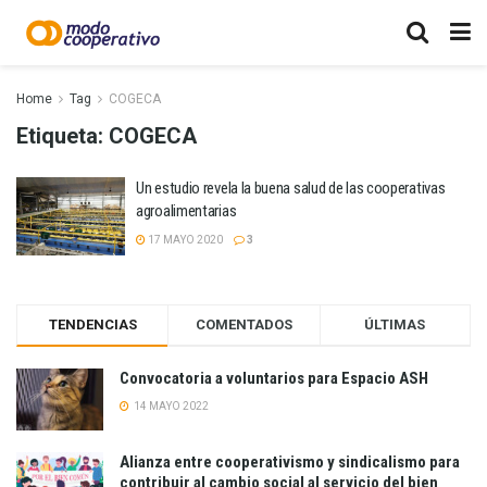
Home
Tag
COGECA
Etiqueta:
COGECA
Un estudio revela la buena salud de las cooperativas
agroalimentarias
17 MAYO 2020
3
TENDENCIAS
COMENTADOS
ÚLTIMAS
Convocatoria a voluntarios para Espacio ASH
14 MAYO 2022
Alianza entre cooperativismo y sindicalismo para
contribuir al cambio social al servicio del bien