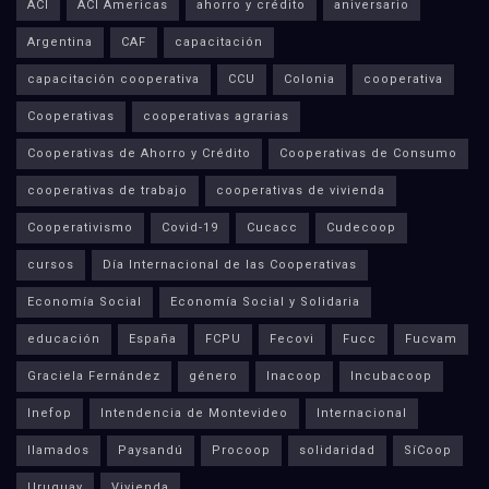
ACI
ACI Americas
ahorro y crédito
aniversario
Argentina
CAF
capacitación
capacitación cooperativa
CCU
Colonia
cooperativa
Cooperativas
cooperativas agrarias
Cooperativas de Ahorro y Crédito
Cooperativas de Consumo
cooperativas de trabajo
cooperativas de vivienda
Cooperativismo
Covid-19
Cucacc
Cudecoop
cursos
Día Internacional de las Cooperativas
Economía Social
Economía Social y Solidaria
educación
España
FCPU
Fecovi
Fucc
Fucvam
Graciela Fernández
género
Inacoop
Incubacoop
Inefop
Intendencia de Montevideo
Internacional
llamados
Paysandú
Procoop
solidaridad
SíCoop
Uruguay
Vivienda