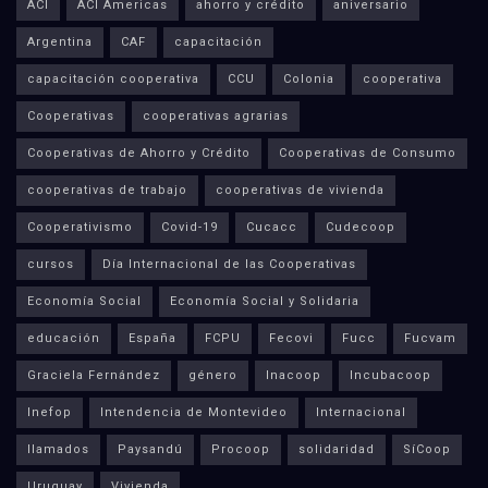
ACI
ACI Americas
ahorro y crédito
aniversario
Argentina
CAF
capacitación
capacitación cooperativa
CCU
Colonia
cooperativa
Cooperativas
cooperativas agrarias
Cooperativas de Ahorro y Crédito
Cooperativas de Consumo
cooperativas de trabajo
cooperativas de vivienda
Cooperativismo
Covid-19
Cucacc
Cudecoop
cursos
Día Internacional de las Cooperativas
Economía Social
Economía Social y Solidaria
educación
España
FCPU
Fecovi
Fucc
Fucvam
Graciela Fernández
género
Inacoop
Incubacoop
Inefop
Intendencia de Montevideo
Internacional
llamados
Paysandú
Procoop
solidaridad
SíCoop
Uruguay
Vivienda