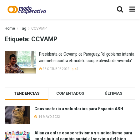
Home
Tag
CCVAMP
Etiqueta:
CCVAMP
Presidenta de Ccvamp de Paraguay: “el gobierno intenta
arremeter contra el modelo cooperativista de vivienda”.
26 OCTUBRE 2022
2
TENDENCIAS
COMENTADOS
ÚLTIMAS
Convocatoria a voluntarios para Espacio ASH
14 MAYO 2022
Alianza entre cooperativismo y sindicalismo para
contribuir al cambio social al servicio del bien