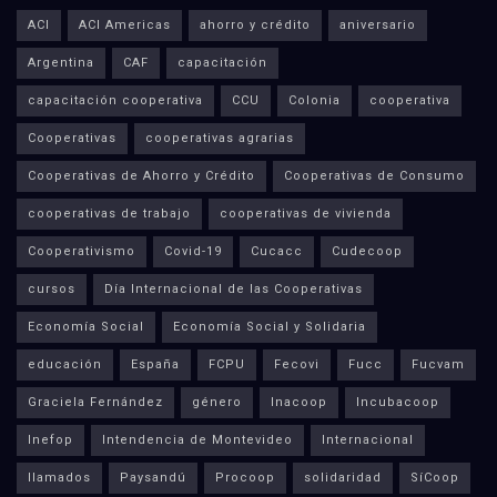
ACI
ACI Americas
ahorro y crédito
aniversario
Argentina
CAF
capacitación
capacitación cooperativa
CCU
Colonia
cooperativa
Cooperativas
cooperativas agrarias
Cooperativas de Ahorro y Crédito
Cooperativas de Consumo
cooperativas de trabajo
cooperativas de vivienda
Cooperativismo
Covid-19
Cucacc
Cudecoop
cursos
Día Internacional de las Cooperativas
Economía Social
Economía Social y Solidaria
educación
España
FCPU
Fecovi
Fucc
Fucvam
Graciela Fernández
género
Inacoop
Incubacoop
Inefop
Intendencia de Montevideo
Internacional
llamados
Paysandú
Procoop
solidaridad
SíCoop