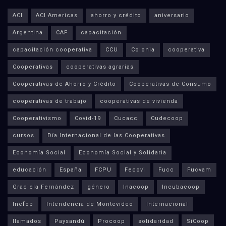
ACI
ACI Americas
ahorro y crédito
aniversario
Argentina
CAF
capacitación
capacitación cooperativa
CCU
Colonia
cooperativa
Cooperativas
cooperativas agrarias
Cooperativas de Ahorro y Crédito
Cooperativas de Consumo
cooperativas de trabajo
cooperativas de vivienda
Cooperativismo
Covid-19
Cucacc
Cudecoop
cursos
Día Internacional de las Cooperativas
Economía Social
Economía Social y Solidaria
educación
España
FCPU
Fecovi
Fucc
Fucvam
Graciela Fernández
género
Inacoop
Incubacoop
Inefop
Intendencia de Montevideo
Internacional
llamados
Paysandú
Procoop
solidaridad
SíCoop