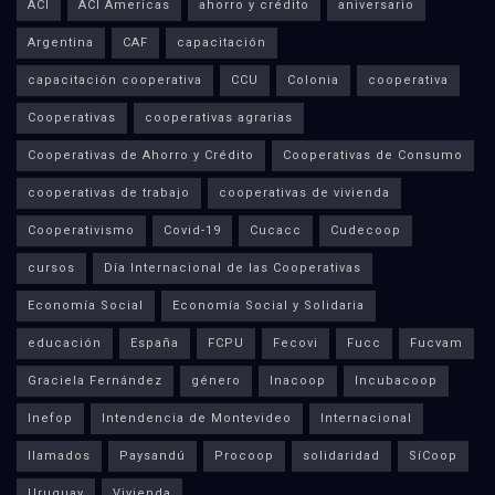
ACI
ACI Americas
ahorro y crédito
aniversario
Argentina
CAF
capacitación
capacitación cooperativa
CCU
Colonia
cooperativa
Cooperativas
cooperativas agrarias
Cooperativas de Ahorro y Crédito
Cooperativas de Consumo
cooperativas de trabajo
cooperativas de vivienda
Cooperativismo
Covid-19
Cucacc
Cudecoop
cursos
Día Internacional de las Cooperativas
Economía Social
Economía Social y Solidaria
educación
España
FCPU
Fecovi
Fucc
Fucvam
Graciela Fernández
género
Inacoop
Incubacoop
Inefop
Intendencia de Montevideo
Internacional
llamados
Paysandú
Procoop
solidaridad
SíCoop
Uruguay
Vivienda