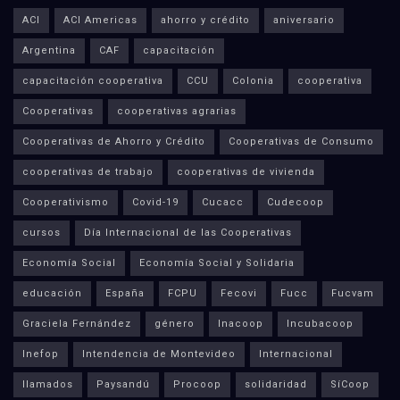
ACI
ACI Americas
ahorro y crédito
aniversario
Argentina
CAF
capacitación
capacitación cooperativa
CCU
Colonia
cooperativa
Cooperativas
cooperativas agrarias
Cooperativas de Ahorro y Crédito
Cooperativas de Consumo
cooperativas de trabajo
cooperativas de vivienda
Cooperativismo
Covid-19
Cucacc
Cudecoop
cursos
Día Internacional de las Cooperativas
Economía Social
Economía Social y Solidaria
educación
España
FCPU
Fecovi
Fucc
Fucvam
Graciela Fernández
género
Inacoop
Incubacoop
Inefop
Intendencia de Montevideo
Internacional
llamados
Paysandú
Procoop
solidaridad
SíCoop