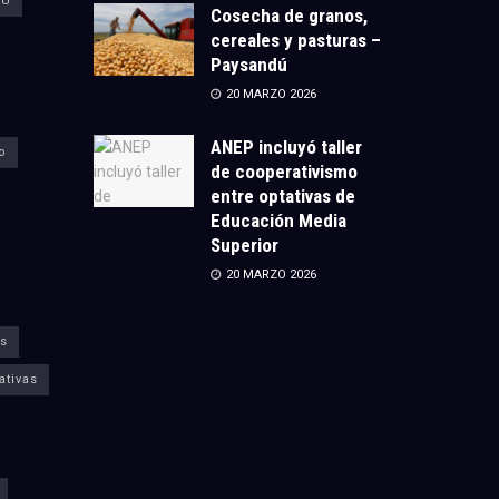
CU
Cosecha de granos,
cereales y pasturas –
Paysandú
20 MARZO 2026
ANEP incluyó taller
o
de cooperativismo
entre optativas de
Educación Media
Superior
20 MARZO 2026
s
ativas