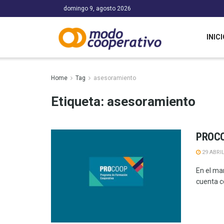
domingo 9, agosto 2026
INICI
Home
Tag
asesoramiento
Etiqueta:
asesoramiento
PROCOO
29 ABRIL
En el ma
cuenta c