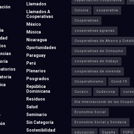
capacitación cooperativa
C
Llamados
ación
Colonia
cooperativa
Llamados A
Cooperativas
Cooperativas
México
ia
cooperativas agrarias
Música
dad
Nicaragua
Cooperativas de Ahorro y Crédit
tos
Oportunidades
Cooperativas de Consumo
ncias
Paraguay
oría
cooperativas de trabajo
Perú
atorios
Plenarios
cooperativas de vivienda
toria
Posgrados
Cooperativismo
Covid-19
ica
República
Dominicana
Cucacc
Cudecoop
curso
Residuos
Día Internacional de las Cooper
Salud
Economía Social
Seminario
r
Sin Categoría
Economía Social y Solidaria
ión
Sostenibilidad
educación
España
FCPU