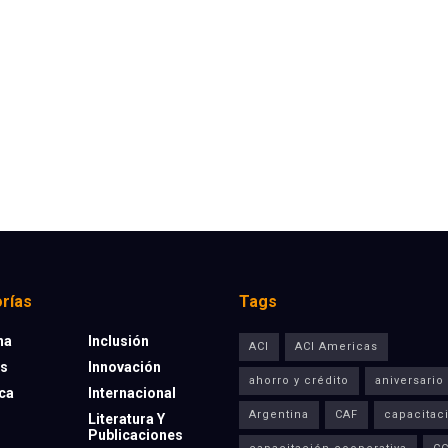
rías
Tags
na
Inclusión
ACI
ACI Americas
os
Innovación
ahorro y crédito
aniversario
eca
Internacional
Argentina
CAF
capacitac
Literatura Y
Publicaciones