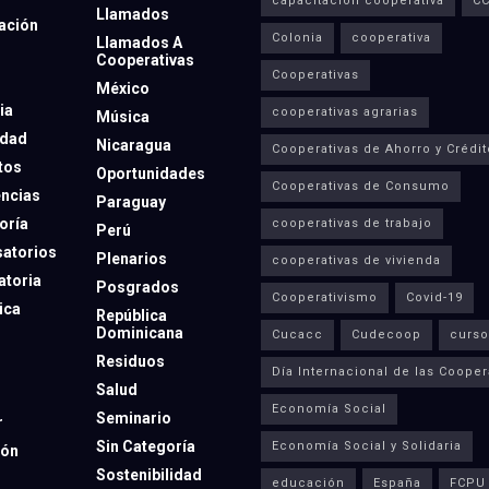
capacitación cooperativa
C
Llamados
ación
Colonia
cooperativa
Llamados A
Cooperativas
Cooperativas
México
ia
cooperativas agrarias
Música
dad
Nicaragua
Cooperativas de Ahorro y Crédit
tos
Oportunidades
Cooperativas de Consumo
ncias
Paraguay
oría
cooperativas de trabajo
Perú
atorios
Plenarios
cooperativas de vivienda
toria
Posgrados
Cooperativismo
Covid-19
ica
República
Dominicana
Cucacc
Cudecoop
curso
Residuos
Día Internacional de las Cooper
Salud
Economía Social
Seminario
r
Sin Categoría
Economía Social y Solidaria
ión
Sostenibilidad
educación
España
FCPU