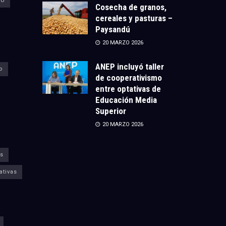
CU
Cosecha de granos,
cereales y pasturas –
Paysandú
20 MARZO 2026
ANEP incluyó taller
o
de cooperativismo
entre optativas de
Educación Media
Superior
20 MARZO 2026
s
ativas