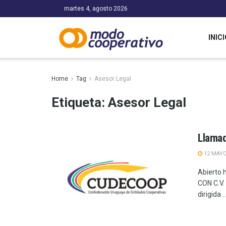
martes 4, agosto 2026
INICI
Home
Tag
Asesor Legal
Etiqueta:
Asesor Legal
Llamad
12 MAYO
Abierto 
CON C.V.
dirigida ..