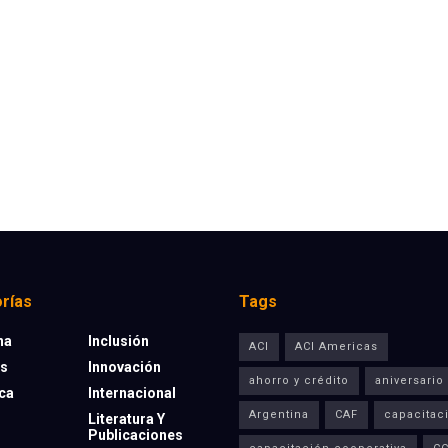
rías
Tags
na
Inclusión
ACI
ACI Americas
os
Innovación
ahorro y crédito
aniversario
eca
Internacional
Argentina
CAF
capacitac
Literatura Y
Publicaciones