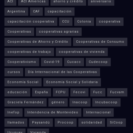
ACI
ACI Americas
ahorro y crédito
aniversario
Argentina
CAF
capacitación
capacitación cooperativa
CCU
Colonia
cooperativa
Cooperativas
cooperativas agrarias
Cooperativas de Ahorro y Crédito
Cooperativas de Consumo
cooperativas de trabajo
cooperativas de vivienda
Cooperativismo
Covid-19
Cucacc
Cudecoop
cursos
Día Internacional de las Cooperativas
Economía Social
Economía Social y Solidaria
educación
España
FCPU
Fecovi
Fucc
Fucvam
Graciela Fernández
género
Inacoop
Incubacoop
Inefop
Intendencia de Montevideo
Internacional
llamados
Paysandú
Procoop
solidaridad
SíCoop
Uruguay
Vivienda