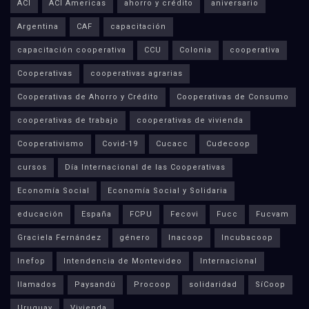
ACI
ACI Americas
ahorro y crédito
aniversario
Argentina
CAF
capacitación
capacitación cooperativa
CCU
Colonia
cooperativa
Cooperativas
cooperativas agrarias
Cooperativas de Ahorro y Crédito
Cooperativas de Consumo
cooperativas de trabajo
cooperativas de vivienda
Cooperativismo
Covid-19
Cucacc
Cudecoop
cursos
Día Internacional de las Cooperativas
Economía Social
Economía Social y Solidaria
educación
España
FCPU
Fecovi
Fucc
Fucvam
Graciela Fernández
género
Inacoop
Incubacoop
Inefop
Intendencia de Montevideo
Internacional
llamados
Paysandú
Procoop
solidaridad
SíCoop
Uruguay
Vivienda