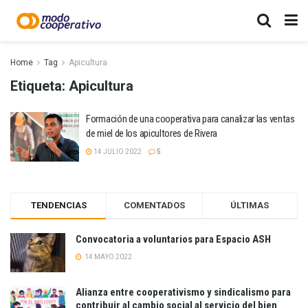
Home
Tag
Apicultura
Etiqueta:
Apicultura
Formación de una cooperativa para canalizar las ventas
de miel de los apicultores de Rivera
14 JULIO 2022
5
TENDENCIAS
COMENTADOS
ÚLTIMAS
Convocatoria a voluntarios para Espacio ASH
14 MAYO 2022
Alianza entre cooperativismo y sindicalismo para
contribuir al cambio social al servicio del bien