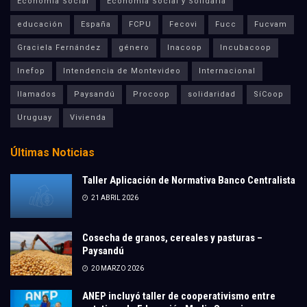
Economía Social
Economía Social y Solidaria
educación
España
FCPU
Fecovi
Fucc
Fucvam
Graciela Fernández
género
Inacoop
Incubacoop
Inefop
Intendencia de Montevideo
Internacional
llamados
Paysandú
Procoop
solidaridad
SíCoop
Uruguay
Vivienda
Últimas Noticias
Taller Aplicación de Normativa Banco Centralista
21 ABRIL 2026
Cosecha de granos, cereales y pasturas –
Paysandú
20 MARZO 2026
ANEP incluyó taller de cooperativismo entre