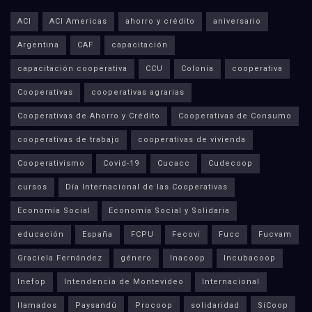
ACI
ACI Americas
ahorro y crédito
aniversario
Argentina
CAF
capacitación
capacitación cooperativa
CCU
Colonia
cooperativa
Cooperativas
cooperativas agrarias
Cooperativas de Ahorro y Crédito
Cooperativas de Consumo
cooperativas de trabajo
cooperativas de vivienda
Cooperativismo
Covid-19
Cucacc
Cudecoop
cursos
Día Internacional de las Cooperativas
Economía Social
Economía Social y Solidaria
educación
España
FCPU
Fecovi
Fucc
Fucvam
Graciela Fernández
género
Inacoop
Incubacoop
Inefop
Intendencia de Montevideo
Internacional
llamados
Paysandú
Procoop
solidaridad
SíCoop