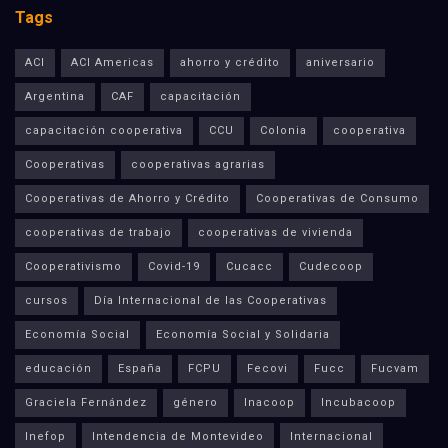
Tags
ACI
ACI Americas
ahorro y crédito
aniversario
Argentina
CAF
capacitación
capacitación cooperativa
CCU
Colonia
cooperativa
Cooperativas
cooperativas agrarias
Cooperativas de Ahorro y Crédito
Cooperativas de Consumo
cooperativas de trabajo
cooperativas de vivienda
Cooperativismo
Covid-19
Cucacc
Cudecoop
cursos
Día Internacional de las Cooperativas
Economía Social
Economía Social y Solidaria
educación
España
FCPU
Fecovi
Fucc
Fucvam
Graciela Fernández
género
Inacoop
Incubacoop
Inefop
Intendencia de Montevideo
Internacional