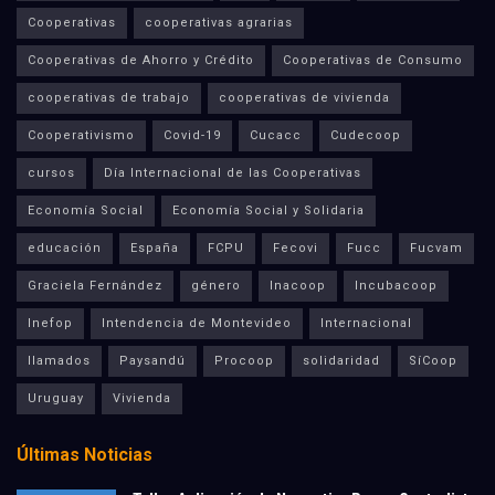
Cooperativas
cooperativas agrarias
Cooperativas de Ahorro y Crédito
Cooperativas de Consumo
cooperativas de trabajo
cooperativas de vivienda
Cooperativismo
Covid-19
Cucacc
Cudecoop
cursos
Día Internacional de las Cooperativas
Economía Social
Economía Social y Solidaria
educación
España
FCPU
Fecovi
Fucc
Fucvam
Graciela Fernández
género
Inacoop
Incubacoop
Inefop
Intendencia de Montevideo
Internacional
llamados
Paysandú
Procoop
solidaridad
SíCoop
Uruguay
Vivienda
Últimas Noticias