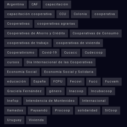
Argentina
CAF
capacitación
capacitación cooperativa
CCU
Colonia
cooperativa
Cooperativas
cooperativas agrarias
Cooperativas de Ahorro y Crédito
Cooperativas de Consumo
cooperativas de trabajo
cooperativas de vivienda
Cooperativismo
Covid-19
Cucacc
Cudecoop
cursos
Día Internacional de las Cooperativas
Economía Social
Economía Social y Solidaria
educación
España
FCPU
Fecovi
Fucc
Fucvam
Graciela Fernández
género
Inacoop
Incubacoop
Inefop
Intendencia de Montevideo
Internacional
llamados
Paysandú
Procoop
solidaridad
SíCoop
Uruguay
Vivienda