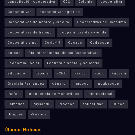
capacitación cooperativa
CCU
Colonia
cooperativa
Cooperativas
cooperativas agrarias
Cooperativas de Ahorro y Crédito
Cooperativas de Consumo
cooperativas de trabajo
cooperativas de vivienda
Cooperativismo
Covid-19
Cucacc
Cudecoop
cursos
Día Internacional de las Cooperativas
Economía Social
Economía Social y Solidaria
educación
España
FCPU
Fecovi
Fucc
Fucvam
Graciela Fernández
género
Inacoop
Incubacoop
Inefop
Intendencia de Montevideo
Internacional
llamados
Paysandú
Procoop
solidaridad
SíCoop
Uruguay
Vivienda
Últimas Noticias