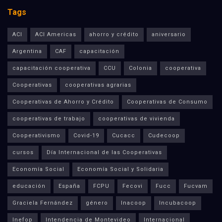
Tags
ACI
ACI Americas
ahorro y crédito
aniversario
Argentina
CAF
capacitación
capacitación cooperativa
CCU
Colonia
cooperativa
Cooperativas
cooperativas agrarias
Cooperativas de Ahorro y Crédito
Cooperativas de Consumo
cooperativas de trabajo
cooperativas de vivienda
Cooperativismo
Covid-19
Cucacc
Cudecoop
cursos
Día Internacional de las Cooperativas
Economía Social
Economía Social y Solidaria
educación
España
FCPU
Fecovi
Fucc
Fucvam
Graciela Fernández
género
Inacoop
Incubacoop
Inefop
Intendencia de Montevideo
Internacional