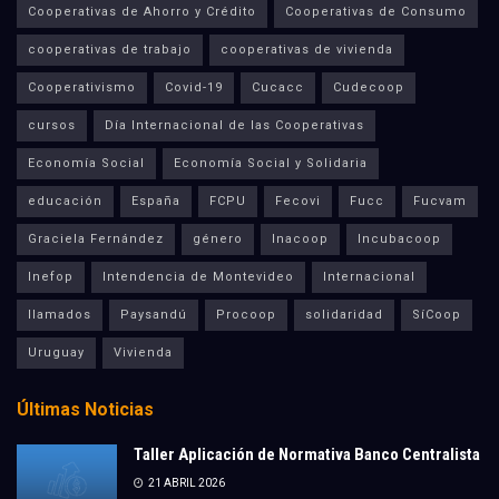
Cooperativas de Ahorro y Crédito
Cooperativas de Consumo
cooperativas de trabajo
cooperativas de vivienda
Cooperativismo
Covid-19
Cucacc
Cudecoop
cursos
Día Internacional de las Cooperativas
Economía Social
Economía Social y Solidaria
educación
España
FCPU
Fecovi
Fucc
Fucvam
Graciela Fernández
género
Inacoop
Incubacoop
Inefop
Intendencia de Montevideo
Internacional
llamados
Paysandú
Procoop
solidaridad
SíCoop
Uruguay
Vivienda
Últimas Noticias
Taller Aplicación de Normativa Banco Centralista
21 ABRIL 2026