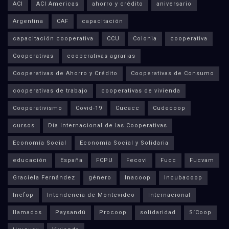
ACI
ACI Americas
ahorro y crédito
aniversario
Argentina
CAF
capacitación
capacitación cooperativa
CCU
Colonia
cooperativa
Cooperativas
cooperativas agrarias
Cooperativas de Ahorro y Crédito
Cooperativas de Consumo
cooperativas de trabajo
cooperativas de vivienda
Cooperativismo
Covid-19
Cucacc
Cudecoop
cursos
Día Internacional de las Cooperativas
Economía Social
Economía Social y Solidaria
educación
España
FCPU
Fecovi
Fucc
Fucvam
Graciela Fernández
género
Inacoop
Incubacoop
Inefop
Intendencia de Montevideo
Internacional
llamados
Paysandú
Procoop
solidaridad
SíCoop