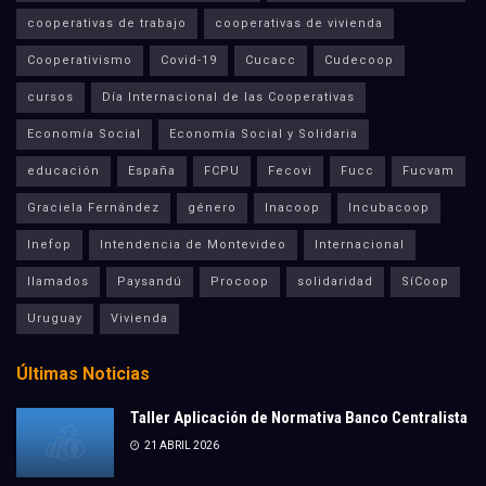
cooperativas de trabajo
cooperativas de vivienda
Cooperativismo
Covid-19
Cucacc
Cudecoop
cursos
Día Internacional de las Cooperativas
Economía Social
Economía Social y Solidaria
educación
España
FCPU
Fecovi
Fucc
Fucvam
Graciela Fernández
género
Inacoop
Incubacoop
Inefop
Intendencia de Montevideo
Internacional
llamados
Paysandú
Procoop
solidaridad
SíCoop
Uruguay
Vivienda
Últimas Noticias
Taller Aplicación de Normativa Banco Centralista
21 ABRIL 2026