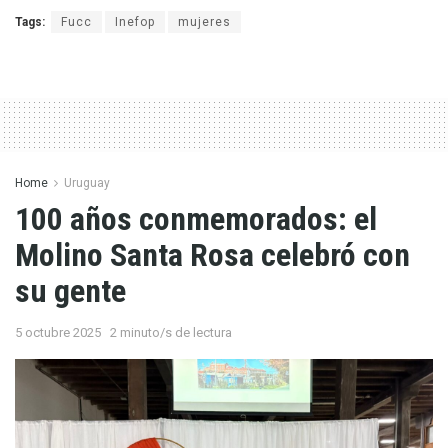
Tags:
Fucc
Inefop
mujeres
Home
Uruguay
100 años conmemorados: el
Molino Santa Rosa celebró con
su gente
5 octubre 2025
2 minuto/s de lectura