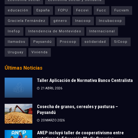
educación
España
FCPU
Fecovi
Fucc
Fucvam
Graciela Fernández
género
Inacoop
Incubacoop
Inefop
Intendencia de Montevideo
Internacional
llamados
Paysandú
Procoop
solidaridad
SíCoop
Uruguay
Vivienda
Últimas Noticias
Taller Aplicación de Normativa Banco Centralista
21 ABRIL 2026
Cosecha de granos, cereales y pasturas –
Paysandú
20 MARZO 2026
ANEP incluyó taller de cooperativismo entre