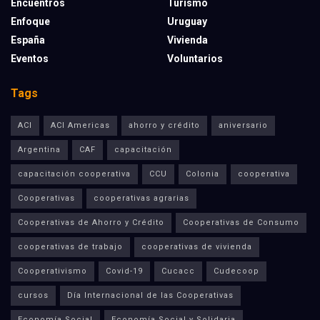
Encuentros
Turismo
Enfoque
Uruguay
España
Vivienda
Eventos
Voluntarios
Tags
ACI
ACI Americas
ahorro y crédito
aniversario
Argentina
CAF
capacitación
capacitación cooperativa
CCU
Colonia
cooperativa
Cooperativas
cooperativas agrarias
Cooperativas de Ahorro y Crédito
Cooperativas de Consumo
cooperativas de trabajo
cooperativas de vivienda
Cooperativismo
Covid-19
Cucacc
Cudecoop
cursos
Día Internacional de las Cooperativas
Economía Social
Economía Social y Solidaria