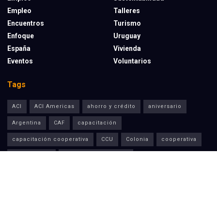
Empleo
Talleres
Encuentros
Turismo
Enfoque
Uruguay
España
Vivienda
Eventos
Voluntarios
Tags
ACI
ACI Americas
ahorro y crédito
aniversario
Argentina
CAF
capacitación
capacitación cooperativa
CCU
Colonia
cooperativa
Cooperativas
cooperativas agrarias
Cooperativas de Ahorro y Crédito
Cooperativas de Consumo
cooperativas de trabajo
cooperativas de vivienda
Cooperativismo
Covid-19
Cucacc
Cudecoop