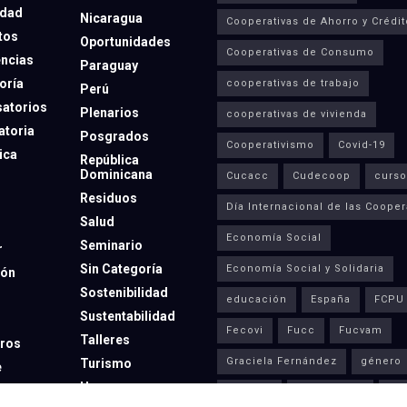
dad
Nicaragua
Cooperativas de Ahorro y Crédit
tos
Oportunidades
Cooperativas de Consumo
ncias
Paraguay
oría
cooperativas de trabajo
Perú
atorios
Plenarios
cooperativas de vivienda
toria
Posgrados
Cooperativismo
Covid-19
ica
República
Dominicana
Cucacc
Cudecoop
curso
Residuos
Día Internacional de las Cooper
Salud
Economía Social
Seminario
r
Sin Categoría
Economía Social y Solidaria
ión
Sostenibilidad
educación
España
FCPU
Sustentabilidad
Fecovi
Fucc
Fucvam
Talleres
ros
Graciela Fernández
género
Turismo
e
Uruguay
Inacoop
Incubacoop
Ine