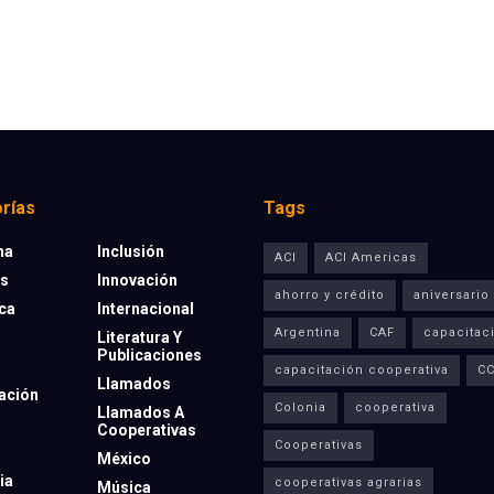
rías
Tags
na
Inclusión
ACI
ACI Americas
os
Innovación
ahorro y crédito
aniversario
eca
Internacional
Argentina
CAF
capacitac
Literatura Y
Publicaciones
capacitación cooperativa
C
Llamados
ación
Colonia
cooperativa
Llamados A
Cooperativas
Cooperativas
México
ia
cooperativas agrarias
Música