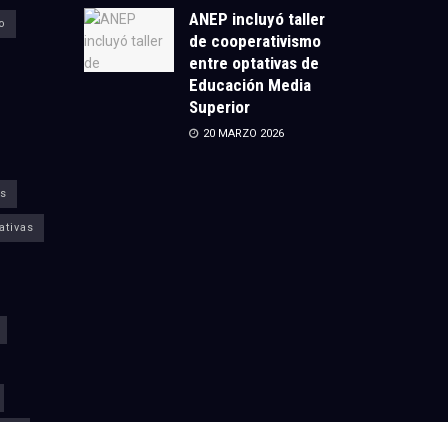
ANEP incluyó taller
o
de cooperativismo
entre optativas de
Educación Media
Superior
20 MARZO 2026
s
ativas
fop