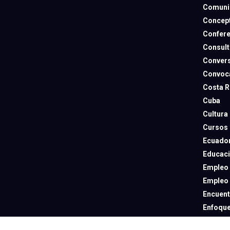
Comuni
Concep
Confere
Consult
Convers
Convoca
Costa R
Cuba
Cultura
Cursos
Ecuado
Educac
Empleo
Empleo
Encuent
Enfoqu
España