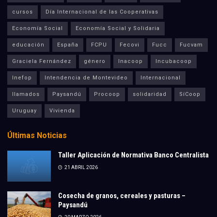
cursos
Día Internacional de las Cooperativas
Economía Social
Economía Social y Solidaria
educación
España
FCPU
Fecovi
Fucc
Fucvam
Graciela Fernández
género
Inacoop
Incubacoop
Inefop
Intendencia de Montevideo
Internacional
llamados
Paysandú
Procoop
solidaridad
SíCoop
Uruguay
Vivienda
Últimas Noticias
Taller Aplicación de Normativa Banco Centralista
21 ABRIL 2026
Cosecha de granos, cereales y pasturas –
Paysandú