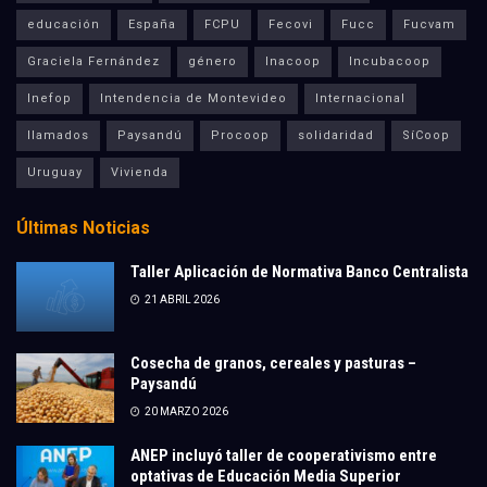
educación
España
FCPU
Fecovi
Fucc
Fucvam
Graciela Fernández
género
Inacoop
Incubacoop
Inefop
Intendencia de Montevideo
Internacional
llamados
Paysandú
Procoop
solidaridad
SíCoop
Uruguay
Vivienda
Últimas Noticias
Taller Aplicación de Normativa Banco Centralista
21 ABRIL 2026
Cosecha de granos, cereales y pasturas –
Paysandú
20 MARZO 2026
ANEP incluyó taller de cooperativismo entre
optativas de Educación Media Superior