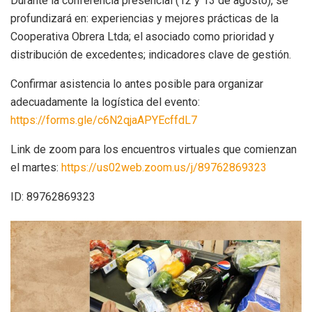
Durante la conferencia presencial (12 y 13 de agosto), se
profundizará en: experiencias y mejores prácticas de la
Cooperativa Obrera Ltda; el asociado como prioridad y
distribución de excedentes; indicadores clave de gestión.
Confirmar asistencia lo antes posible para organizar
adecuadamente la logística del evento:
https://forms.gle/c6N2qjaAPYEcffdL7
Link de zoom para los encuentros virtuales que comienzan
el martes:
https://us02web.zoom.us/j/89762869323
ID: 89762869323