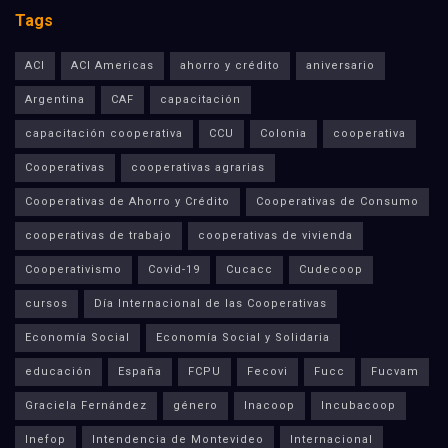
Tags
ACI
ACI Americas
ahorro y crédito
aniversario
Argentina
CAF
capacitación
capacitación cooperativa
CCU
Colonia
cooperativa
Cooperativas
cooperativas agrarias
Cooperativas de Ahorro y Crédito
Cooperativas de Consumo
cooperativas de trabajo
cooperativas de vivienda
Cooperativismo
Covid-19
Cucacc
Cudecoop
cursos
Día Internacional de las Cooperativas
Economía Social
Economía Social y Solidaria
educación
España
FCPU
Fecovi
Fucc
Fucvam
Graciela Fernández
género
Inacoop
Incubacoop
Inefop
Intendencia de Montevideo
Internacional