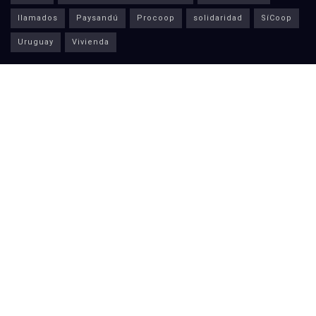
llamados
Paysandú
Procoop
solidaridad
SíCoop
Uruguay
Vivienda
Últimas Noticias
Taller Aplicación de Normativa Banco Centralista
21 ABRIL 2026
Cosecha de granos, cereales y pasturas –
Paysandú
20 MARZO 2026
ANEP incluyó taller de cooperativismo entre
optativas de Educación Media Superior
20 MARZO 2026