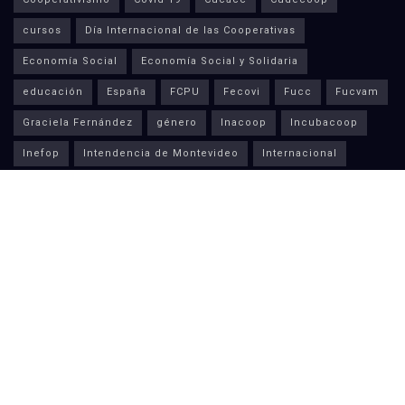
cursos
Día Internacional de las Cooperativas
Economía Social
Economía Social y Solidaria
educación
España
FCPU
Fecovi
Fucc
Fucvam
Graciela Fernández
género
Inacoop
Incubacoop
Inefop
Intendencia de Montevideo
Internacional
llamados
Paysandú
Procoop
solidaridad
SíCoop
Uruguay
Vivienda
Últimas Noticias
Taller Aplicación de Normativa Banco Centralista
21 ABRIL 2026
Cosecha de granos, cereales y pasturas –
Paysandú